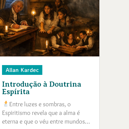
Allan Kardec
Introdução à Doutrina
Espírita
Entre luzes e sombras, o
Espiritismo revela que a alma é
eterna e que o véu entre mundos…