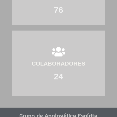
76
COLABORADORES
24