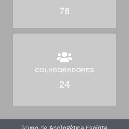
76
COLABORADORES
24