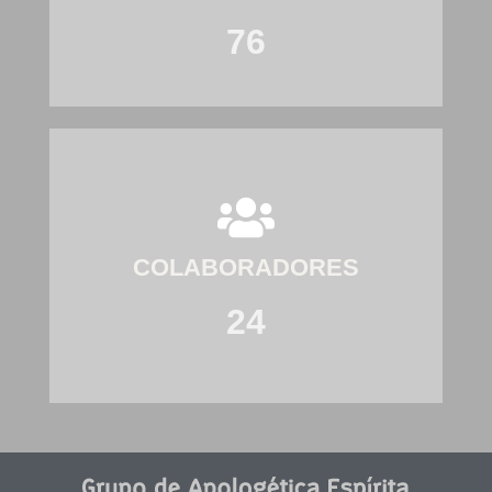
76
COLABORADORES
24