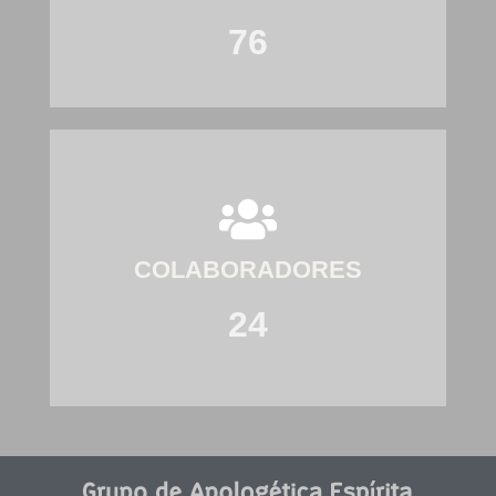
76
COLABORADORES
24