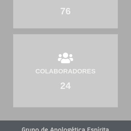
76
COLABORADORES
24