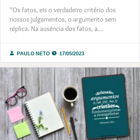
“Os fatos, eis o verdadeiro critério dos
nossos julgamentos, o argumento sem
réplica. Na ausência dos fatos, a…
PAULO NETO
17/05/2023