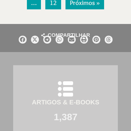
…
12
Próximos »
COMPARTILHAR
ARTIGOS & E-BOOKS
1,387