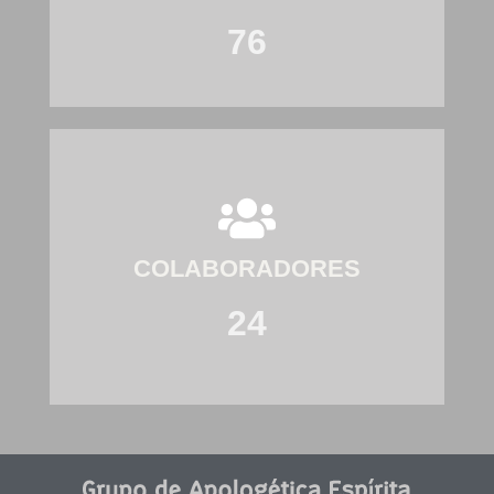
76
COLABORADORES
24