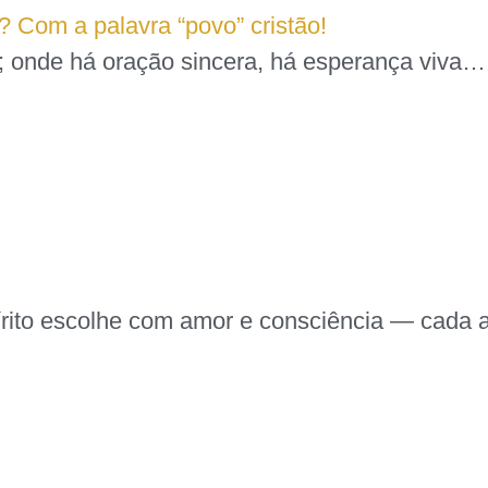
r? Com a palavra “povo” cristão!
o; onde há oração sincera, há esperança viva…
pírito escolhe com amor e consciência — cad