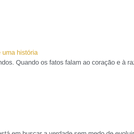
 uma história
ndos. Quando os fatos falam ao coração e à r
ta está em buscar a verdade sem medo de evolu