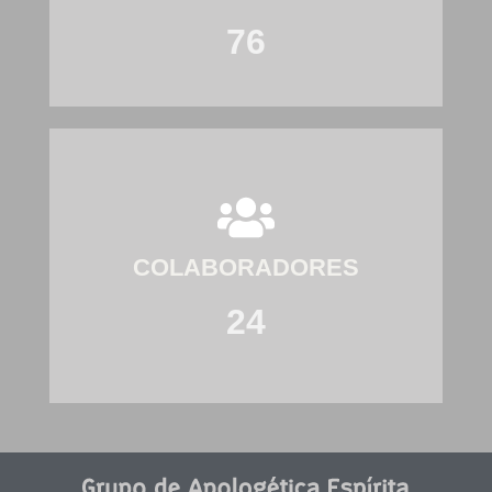
76
COLABORADORES
24