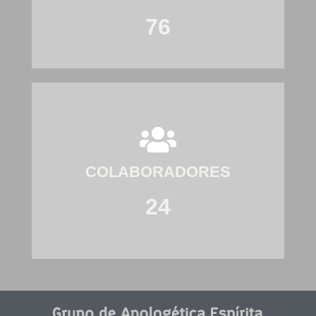
76
COLABORADORES
24