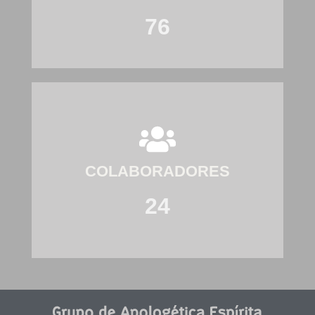
76
COLABORADORES
24