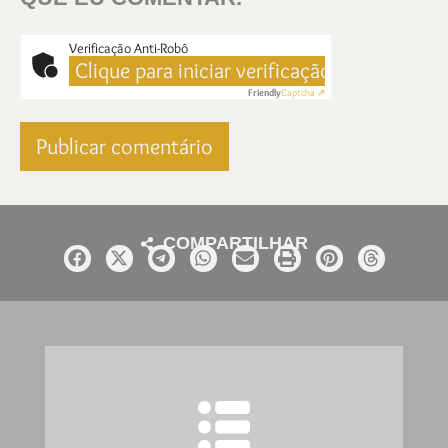
Verificação Anti-Robô
Clique para iniciar verificação
Friendly
Captcha ⇗
COMPARTILHAR