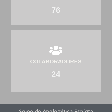
76
COLABORADORES
24