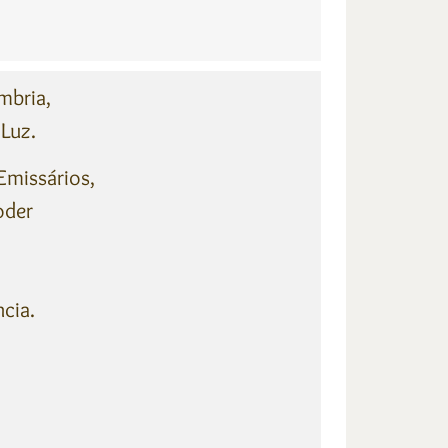
mbria,
Luz.
Emissários,
oder
cia.