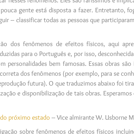
tar nesses fenômenos. Eles são raríssimos e impli
pouca gente está disposta a fazer. Entretanto, f
eguir – classificar todas as pessoas que participa
ação dos fenômenos de efeitos físicos, aqui ap
raduzidas para o Português e, por isso, desconhecid
com personalidades bem famosas. Essas obras são 
o correta dos fenômenos (por exemplo, para se conh
 reprodução futura). O que traduzimos abaixo foi tir
ação e disponibilização de tais obras. Esperamos
 do próximo estado
– Vice almirante W. Usborne 
igação sobre fenômenos de efeitos físicos inclui