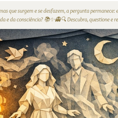
ormas que surgem e se desfazem, a pergunta permanece: e
ida e da consciência? 📚✨👻🔍 Descubra, questione e ref