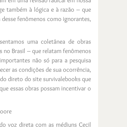
cam em uma revisão radical em nossa
oge também à lógica e à razão – que
ram desse fenômenos como ignorantes,
resentamos uma coletânea de obras
as no Brasil – que relatam fenômenos
importantes não só para a pesquisa
ecer as condições de sua ocorrência,
ado direto do site survivalebooks que
 que essas obras possam incentivar o
Moore
ndo voz direta com as médiuns Cecil