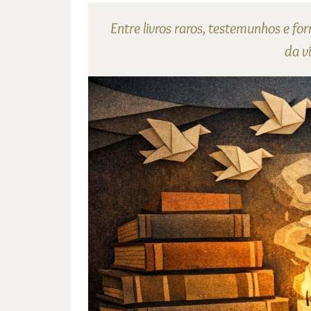
Entre livros raros, testemunhos e f
da v