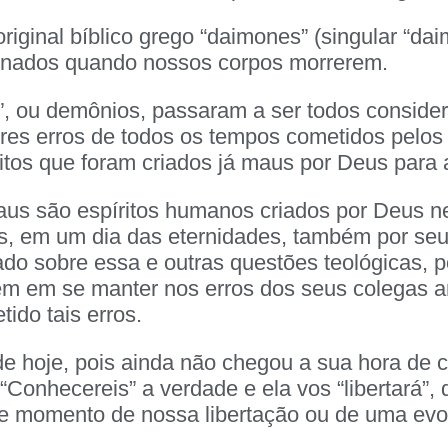
 original bíblico grego “daimones” (singular “
rnados quando nossos corpos morrerem.
, ou demônios, passaram a ser todos consider
es erros de todos os tempos cometidos pelos t
itos que foram criados já maus por Deus para 
aus são espíritos humanos criados por Deus ne
is, em um dia das eternidades, também por seu l
ado sobre essa e outras questões teológicas, 
tem em se manter nos erros dos seus colegas a
ido tais erros.
 hoje, pois ainda não chegou a sua hora de 
 “Conhecereis” a verdade e ela vos “libertará”,
e momento de nossa libertação ou de uma evol