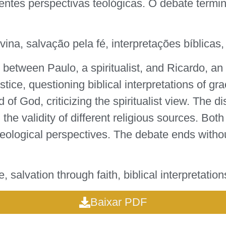
iferentes perspectivas teológicas. O debate t
vina, salvação pela fé, interpretações bíblicas,
between Paulo, a spiritualist, and Ricardo, an
ustice, questioning biblical interpretations of 
 of God, criticizing the spiritualist view. The d
d the validity of different religious sources. Bo
 theological perspectives. The debate ends witho
, salvation through faith, biblical interpretatio
Baixar PDF