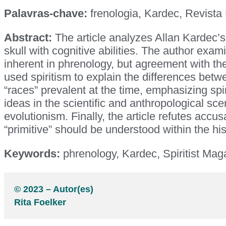
Palavras-chave:
frenologia, Kardec, Revista E
Abstract:
The article analyzes Allan Kardec’s 
skull with cognitive abilities. The author exa
inherent in phrenology, but agreement with th
used spiritism to explain the differences betw
“races” prevalent at the time, emphasizing spi
ideas in the scientific and anthropological sce
evolutionism. Finally, the article refutes accu
“primitive” should be understood within the his
Keywords:
phrenology, Kardec, Spiritist Magaz
© 2023 – Autor(es)
Rita Foelker