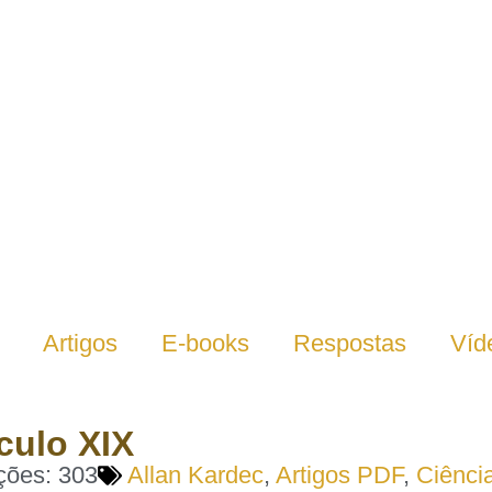
Artigos
E-books
Respostas
Víd
culo XIX
ções: 303
Allan Kardec
,
Artigos PDF
,
Ciênci