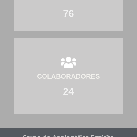
76
COLABORADORES
24