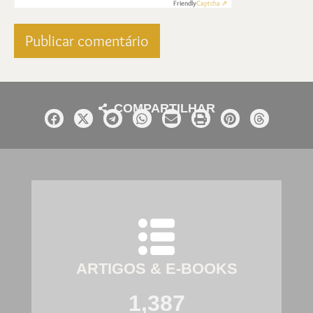
Friendly
Captcha ⇗
COMPARTILHAR
ARTIGOS & E-BOOKS
1,387