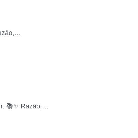
razão,…
uir. 📚✨ Razão,…